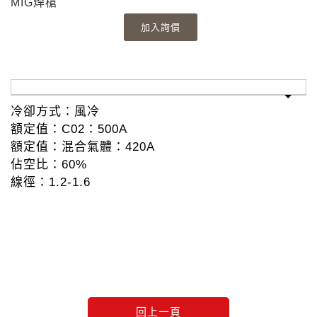
MIG焊槍
記住帳號
加入詢價
忘記您的密碼了?
冷卻方式：風冷
額定值：C02：500A
額定值：混合氣體：420A
佔空比：60%
線徑：1.2-1.6