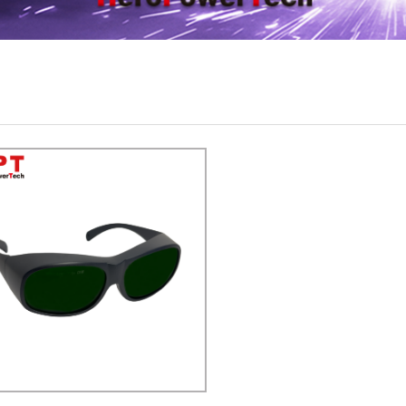
X
記住帳號
忘記您的密碼了?