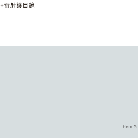
8+雷射護目鏡
Hero Po