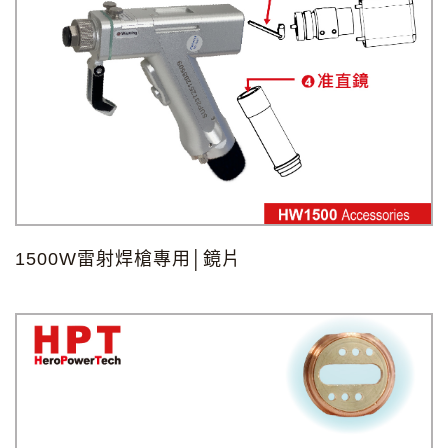
X
記住帳號
1500W雷射焊槍專用│鏡片
忘記您的密碼了?