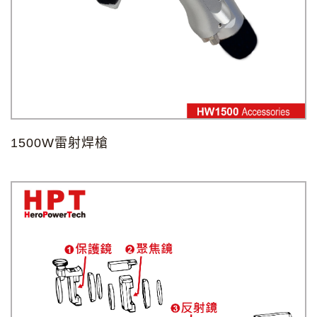
1500W雷射焊槍