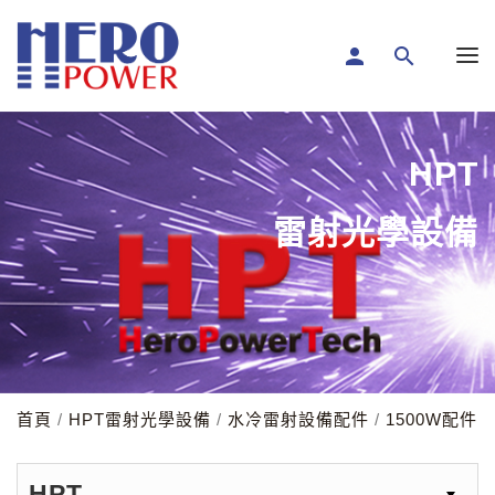
person
search
HPT
雷射光學設備
首頁
/
HPT雷射光學設備
/
水冷雷射設備配件
/
1500W配件
HPT