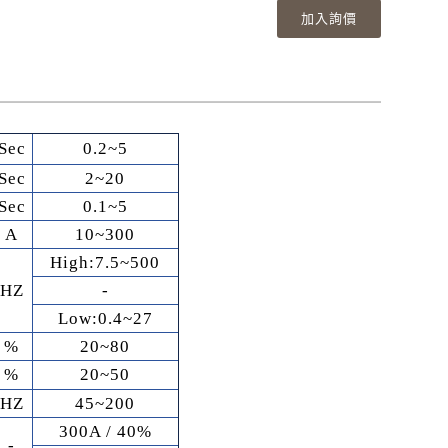
加入詢價
Sec
0.2~5
Sec
2~20
Sec
0.1~5
A
10~300
High:7.5~500
HZ
-
Low:0.4~27
%
20~80
%
20~50
HZ
45~200
300A / 40%
-