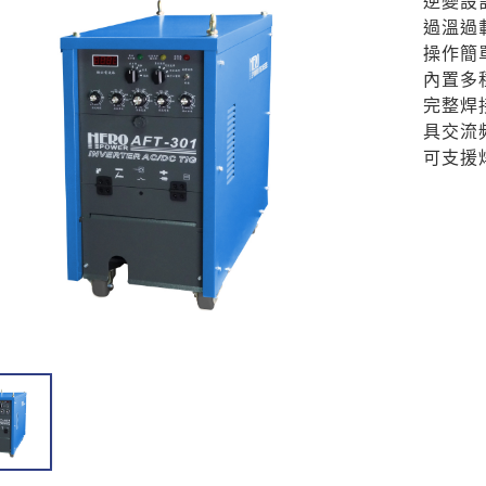
逆變設
過溫過
操作簡
內置多
完整焊
具交流
可支援
X