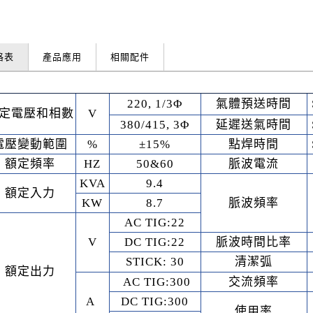
格表
產品應用
相關配件
220, 1/3Φ
氣體預送時間
定電壓和相數
V
380/415, 3Φ
延遲送氣時間
記住帳號
電壓變動範圍
%
±15%
點焊時間
額定頻率
HZ
50&60
脈波電流
KVA
9.4
額定入力
KW
8.7
脈波頻率
忘記您的密碼了?
AC TIG:22
V
DC TIG:22
脈波時間比率
STICK: 30
清潔弧
額定出力
AC TIG:300
交流頻率
A
DC TIG:300
使用率