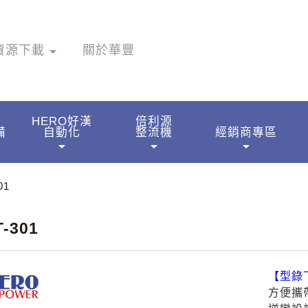
資源下載
arrow_drop_down
關於華豐
HERO好漢
倍利源
備
自動化
整流機
經銷商專區
arrow_drop_down
arrow_drop_down
arrow_drop_down
01
-301
【型錄
方便攜