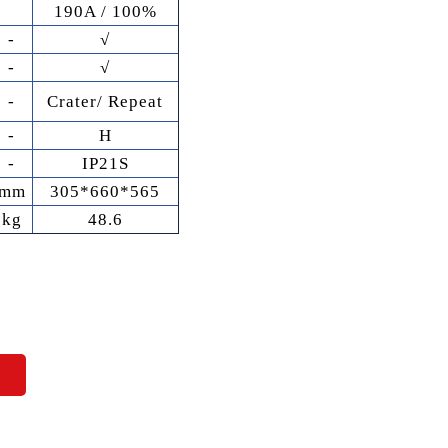
190A / 100%
-
√
-
√
-
Crater/ Repeat
-
H
-
IP21S
mm
305*660*565
kg
48.6