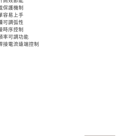
計高效節能
載保護機制
單容易上手
種可調弧性
接時序控制
頻率可調功能
焊接電流遠端控制