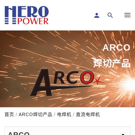
person
search
ARCO
焊切产品
首页
/
ARCO焊切产品
/
电焊机
/
直流电焊机
ARCO